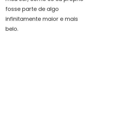
fosse parte de algo 
infinitamente maior e mais 
belo.
Permaneci ali, envolto nesta 
energia de amor, sentindo-me 
inteiro, em paz. Sabia que 
poderia regressar a este lugar 
sempre que quisesse e que, 
em cada véspera de Natal, em 
cada momento de 
recolhimento, esta criança e 
esta presença divina estariam 
sempre comigo, guiando-me, 