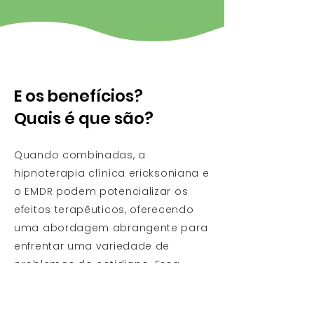
E os benefícios?
Quais é que são?
Quando combinadas, a
hipnoterapia clínica ericksoniana e
o EMDR podem potencializar os
efeitos terapêuticos, oferecendo
uma abordagem abrangente para
enfrentar uma variedade de
problemas do cotidiano. Essa
combinação pode contribuir para
a melhoria da qualidade de vida,